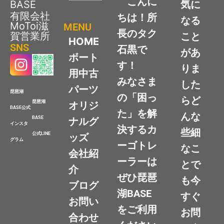
こんに
BASE
気に
有限会社
ちは！所
なる
MoToi滋
MENU
長のタク
賀営業所
こと
HOME
SNS
石黒で
があ
ボート
す！
りま
用中古
みなさま
した
パーツ
琵琶湖
の「困っ
らど
琵琶湖
オリジ
BASE公式
た」を解
んな
BASE
ナルグ
インスタ
決するカ
些細
公式LINE
ッズ
グラム
ーゴトレ
なこ
会社紹
ーラーは
とで
介
ぜひ琵琶
も今
ブログ
湖BASE
すぐ
お問い
をご利用
お問
合わせ