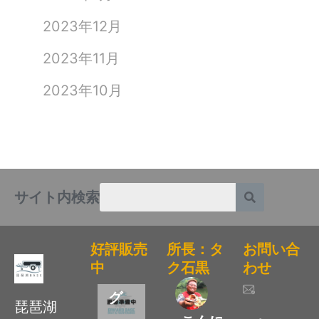
湖
BA
2023年12月
SE
2023年11月
オ
2023年10月
リ
ジ
ナ
ル
ア
サイト内検索
ラ
バ
好評販売
所長：タ
お問い合
マ
中
ク石黒
わせ
リ
グ
琵琶湖