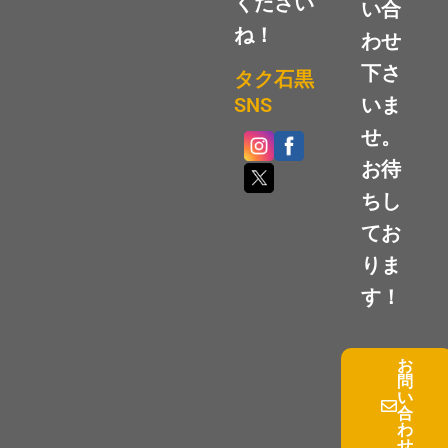
ください
い合
ね！
わせ
下さ
タク石黒
いま
SNS
せ。
お待
ちし
てお
りま
す！
お
問
い
合
わ
せ